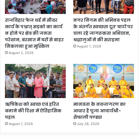
राजविहार फेज थर्ड में सीवर
नगर निगम की अभिनव पहल
कार्य के पश्चात् सड़को का कार्य
के अंतर्गत स्वच्छता दूत’ घाटों पर
न होने पर क्षेत्र की जनता
चला रहे जागरूकता अभियान,
परेशान, बरसात में घरों से बाहर
श्रद्धालुओं ने की सराहना
निकलना हुआ मुश्किल
August 1, 2026
August 2, 2026
ऋषिकेश को स्वच्छ एवं हरित
मानवता के नवजागरण का
बनाने की दिशा में ऐतिहासिक
आधार हैं पूज्य आचार्यश्री-
पहल
शैफाली पण्ड्या
August 1, 2026
July 28, 2026