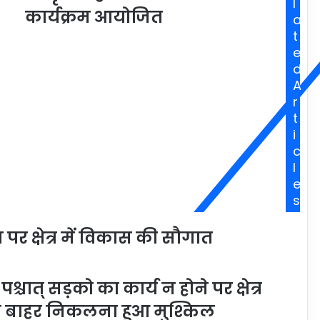
l
कार्यक्रम आयोजित
a
t
e
d
A
r
t
i
c
l
e
s
र क्षेत्र में विकास की सौगात
श्चात् सड़को का कार्य न होने पर क्षेत्र
से बाहर निकलना हुआ मुश्किल