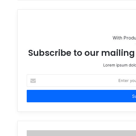
With Prod
Subscribe to our mailing 
Lorem ipsum dolo
Enter
your
Email
address