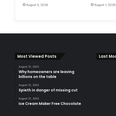
August 5, 2026
August 1, 2026
Most Viewed Posts
Last Mod
August 31, 2023
Why homeowners are leaving
billions on the table
August 31, 2023
Spieth in danger of missing cut
August 31, 2023
Ice Cream Maker Free Chocolate