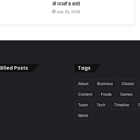
में जन्में 9 बच्चे
July 25, 2026
ified Posts
Tags
About
Business
Classic
Content
Foods
Games
Team
Tech
Timeline
T
World