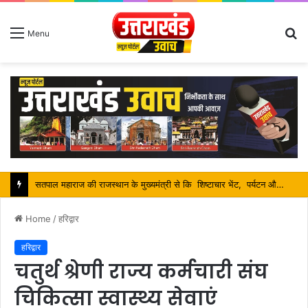
S
Menu
fo
श्रावण मास में शिव भक्तों की निस्वार्थ सेवा करना ही सच्ची शिव आराधना है-महंत बिष्णु दास
Home
/
हरिद्वार
हरिद्वार
चतुर्थ श्रेणी राज्य कर्मचारी संघ
चिकित्सा स्वास्थ्य सेवाएं