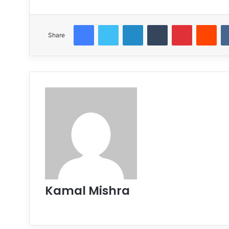
Facebook
Twitter
LinkedIn
Tumblr
Pinterest
Red
Share
Kamal Mishra
Website