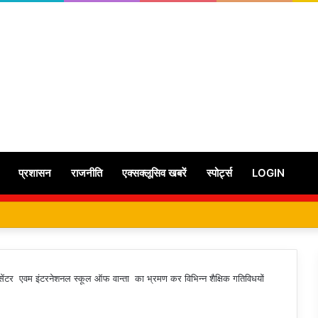
प्रशासन
राजनीति
एक्सक्लूसिव खबरें
स्पोर्ट्स
LOGIN
केयर सेंटर एवम इंटरनेशनल स्कूल ऑफ वान्ता का भ्रमण कर विभिन्न शैक्षिक गतिविधयों