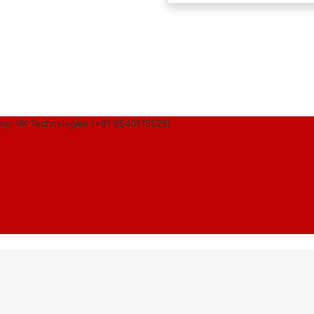
by: RK Technologies (+91 9540173525)