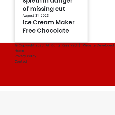
Spieth in danger
of missing cut
August 31, 2023
Ice Cream Maker
Free Chocolate
© Copyright 2026, All Rights Reserved |
Website Developed 
Home
Privacy Policy
Contact
Facebook
Twitter
YouTube
Instagram
Back
to
top
button