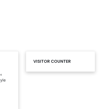
VISITOR COUNTER
nt
tyle
l