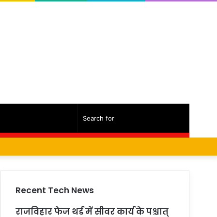
Random
Sidebar
Search
Facebook
Twitter
YouTube
Instagram
Log
Random
Sidebar
Article
for
In
Article
Recent Tech News
राजविहार फेज थर्ड में सीवर कार्य के पश्चात्