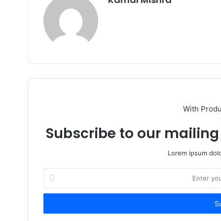
Website
With Prod
Subscribe to our mailing 
Lorem ipsum dolo
Enter
your
Email
address