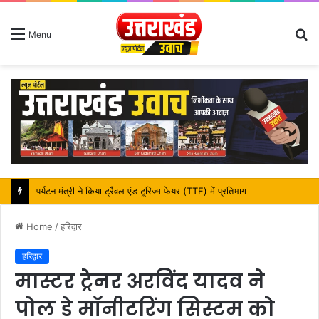
S
Menu
fo
महापौर शंभू पासवान के जन्मदिवस पर क्षेत्र में विकास की सौगात
Home
/
हरिद्वार
हरिद्वार
मास्टर ट्रेनर अरविंद यादव ने
पोल डे मॉनीटरिंग सिस्टम को