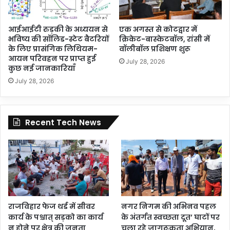
आईआईटी रुड़की के अध्ययन से
एक अगस्त से कोटद्वार में
भविष्य की सॉलिड-स्टेट बैटरियों
क्रिकेट-बास्केटबॉल, रांसी में
के लिए प्रासंगिक लिथियम-
वॉलीबॉल प्रशिक्षण शुरू
आयन परिवहन पर प्राप्त हुई
July 28, 2026
कुछ नई जानकारियाँ
July 28, 2026
Recent Tech News
राजविहार फेज थर्ड में सीवर
नगर निगम की अभिनव पहल
कार्य के पश्चात् सड़को का कार्य
के अंतर्गत स्वच्छता दूत’ घाटों पर
न होने पर क्षेत्र की जनता
चला रहे जागरूकता अभियान,