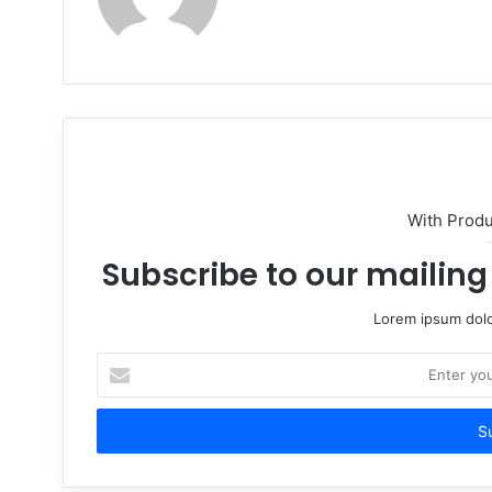
With Prod
Subscribe to our mailing 
Lorem ipsum dolo
Enter
your
Email
address