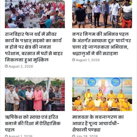
राजविहार फेज थर्ड में सीवर
नगर निगम की अभिनव पहल
कार्य के पश्चात् सड़को का कार्य
के अंतर्गत स्वच्छता दूत’ घाटों पर
न होने पर क्षेत्र की जनता
चला रहे जागरूकता अभियान,
परेशान, बरसात में घरों से बाहर
श्रद्धालुओं ने की सराहना
निकलना हुआ मुश्किल
August 1, 2026
August 2, 2026
ऋषिकेश को स्वच्छ एवं हरित
मानवता के नवजागरण का
बनाने की दिशा में ऐतिहासिक
आधार हैं पूज्य आचार्यश्री-
पहल
शैफाली पण्ड्या
August 1, 2026
July 28, 2026