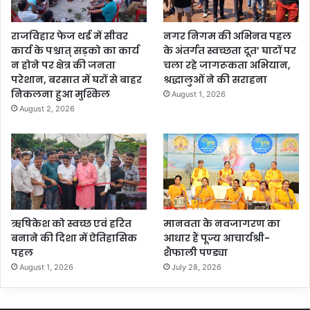
राजविहार फेज थर्ड में सीवर
नगर निगम की अभिनव पहल
कार्य के पश्चात् सड़को का कार्य
के अंतर्गत स्वच्छता दूत’ घाटों पर
न होने पर क्षेत्र की जनता
चला रहे जागरूकता अभियान,
परेशान, बरसात में घरों से बाहर
श्रद्धालुओं ने की सराहना
निकलना हुआ मुश्किल
August 1, 2026
August 2, 2026
ऋषिकेश को स्वच्छ एवं हरित
मानवता के नवजागरण का
बनाने की दिशा में ऐतिहासिक
आधार हैं पूज्य आचार्यश्री-
पहल
शैफाली पण्ड्या
August 1, 2026
July 28, 2026