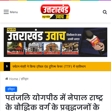
S
Menu
fo
महापौर शंभू पासवान के जन्मदिवस पर क्षेत्र में विकास की सौगात
Home
/
हरिद्वार
हरिद्वार
पतंजलि योगपीठ में नेपाल राष्ट्र
के बौद्धिक वर्ग के प्रबुद्धजनों के