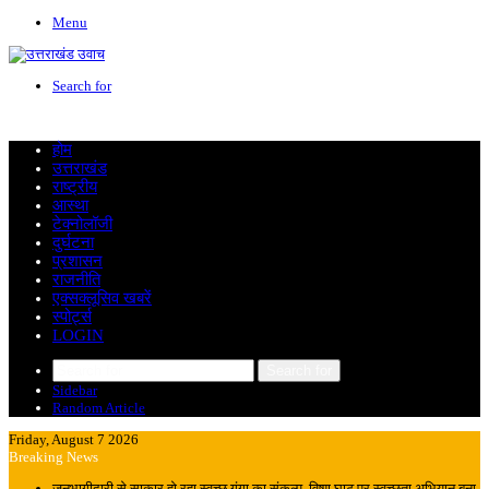
Menu
Search for
होम
उत्तराखंड
राष्ट्रीय
आस्था
टेक्नोलॉजी
दुर्घटना
प्रशासन
राजनीति
एक्सक्लूसिव खबरें
स्पोर्ट्स
LOGIN
Search for
Sidebar
Random Article
Friday, August 7 2026
Breaking News
जनभागीदारी से साकार हो रहा स्वच्छ गंगा का संकल्प, विष्णु घाट पर स्वच्छता अभियान बना