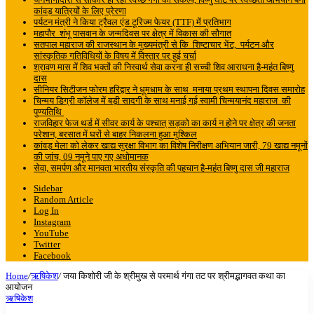
कांवड़ यात्रियों के लिए प्रेरणा
पर्यटन मंत्री ने किया ट्रैवल एंड टूरिज्म फेयर (TTF) में प्रतिभाग
महापौर शंभू पासवान के जन्मदिवस पर क्षेत्र में विकास की सौगात
सतपाल महाराज की राजस्थान के मुख्यमंत्री से कि शिष्टाचार भेंट, पर्यटन और
सांस्कृतिक गतिविधियों के विषय में विस्तार पर हुई चर्चा
श्रावण मास में शिव भक्तों की निस्वार्थ सेवा करना ही सच्ची शिव आराधना है-महंत बिष्णु
दास
सीनियर सिटीजन फोरम हरिद्वार ने धूमधाम के साथ मनाया प्रथम स्थापना दिवस समारोह
चिन्मय डिग्री कॉलेज में बड़ी सादगी के साथ मनाई गई स्वामी चिन्मयानंद महाराज की
पुण्यतिथि
राजविहार फेज थर्ड में सीवर कार्य के पश्चात् सड़को का कार्य न होने पर क्षेत्र की जनता
परेशान, बरसात में घरों से बाहर निकलना हुआ मुश्किल
कांवड़ मेला को लेकर खाद्य सुरक्षा विभाग का विशेष निरीक्षण अभियान जारी, 79 खाद्य नमूनों
की जांच, 09 नमूने पाए गए अधोमानक
सेवा, समर्पण और मानवता भारतीय संस्कृति की पहचान है-महंत बिष्णु दास जी महाराज
Sidebar
Random Article
Log In
Instagram
YouTube
Twitter
Facebook
Home
/
ऋषिकेश
/
जया किशोरी जी के श्रीमुख से परमार्थ गंगा तट पर श्रीमद्भागवत कथा का
आयोजन
ऋषिकेश