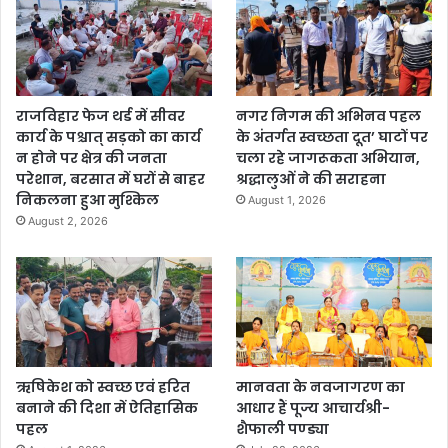
राजविहार फेज थर्ड में सीवर
नगर निगम की अभिनव पहल
कार्य के पश्चात् सड़को का कार्य
के अंतर्गत स्वच्छता दूत’ घाटों पर
न होने पर क्षेत्र की जनता
चला रहे जागरूकता अभियान,
परेशान, बरसात में घरों से बाहर
श्रद्धालुओं ने की सराहना
निकलना हुआ मुश्किल
August 1, 2026
August 2, 2026
ऋषिकेश को स्वच्छ एवं हरित
मानवता के नवजागरण का
बनाने की दिशा में ऐतिहासिक
आधार हैं पूज्य आचार्यश्री-
पहल
शैफाली पण्ड्या