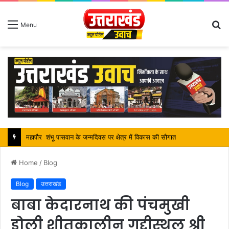
S
Menu
fo
सतपाल महाराज की राजस्थान के मुख्यमंत्री से कि शिष्टाचार भेंट, पर्यटन और सांस्कृतिक गतिविधियों के विषय में विस्तार पर हुई चर्चा
Home
/
Blog
Blog
उत्तराखंड
बाबा केदारनाथ की पंचमुखी
डोली शीतकालीन गद्दीस्थल श्री