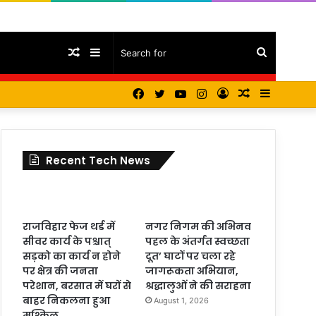
Random
Sidebar
Search
Facebook
Twitter
YouTube
Instagram
Log
Random
Sidebar
Article
for
In
Article
Recent Tech News
राजविहार फेज थर्ड में
नगर निगम की अभिनव
सीवर कार्य के पश्चात्
पहल के अंतर्गत स्वच्छता
सड़को का कार्य न होने
दूत’ घाटों पर चला रहे
पर क्षेत्र की जनता
जागरूकता अभियान,
परेशान, बरसात में घरों से
श्रद्धालुओं ने की सराहना
बाहर निकलना हुआ
August 1, 2026
मुश्किल