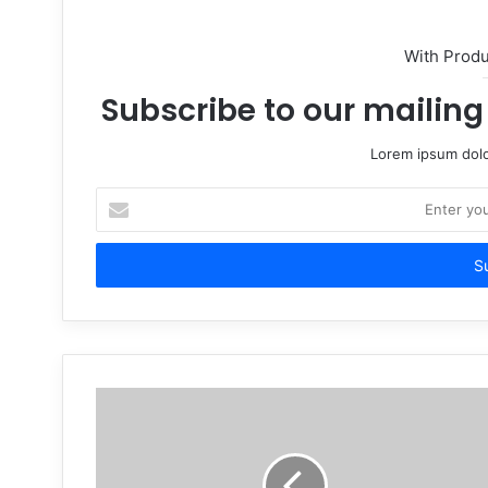
With Prod
Subscribe to our mailing 
Lorem ipsum dolo
E
n
t
e
r
y
o
u
r
E
m
a
i