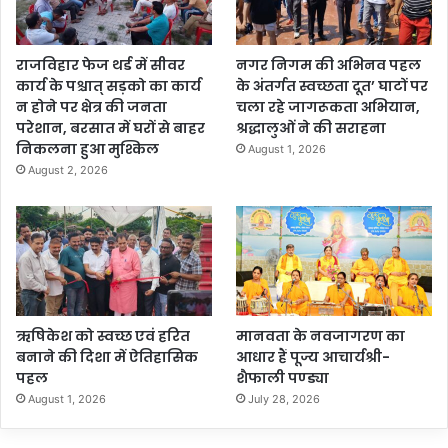
राजविहार फेज थर्ड में सीवर
नगर निगम की अभिनव पहल
कार्य के पश्चात् सड़को का कार्य
के अंतर्गत स्वच्छता दूत’ घाटों पर
न होने पर क्षेत्र की जनता
चला रहे जागरूकता अभियान,
परेशान, बरसात में घरों से बाहर
श्रद्धालुओं ने की सराहना
निकलना हुआ मुश्किल
August 1, 2026
August 2, 2026
ऋषिकेश को स्वच्छ एवं हरित
मानवता के नवजागरण का
बनाने की दिशा में ऐतिहासिक
आधार हैं पूज्य आचार्यश्री-
पहल
शैफाली पण्ड्या
August 1, 2026
July 28, 2026