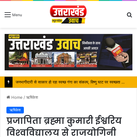
S
Menu
fo
पर्यटन मंत्री ने किया ट्रैवल एंड टूरिज्म फेयर (TTF) में प्रतिभाग
Home
/
ऋषिकेश
ऋषिकेश
प्रजापिता ब्रह्मा कुमारी ईश्वरिय
विश्‍वविद्यालय से राजयोगिनी