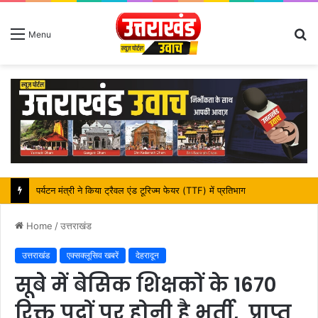
S
Menu
fo
महापौर शंभू पासवान के जन्मदिवस पर क्षेत्र में विकास की सौगात
Home
/
उत्तराखंड
उत्तराखंड
एक्सक्लूसिव खबरें
देहरादून
सूबे में बेसिक शिक्षकों के 1670
रिक्त पदों पर होनी है भर्ती, प्राप्त