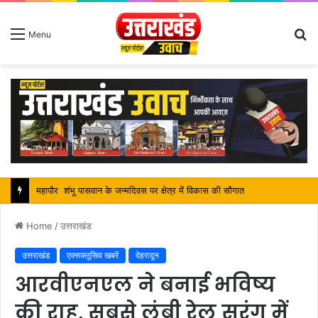
S
Menu
fo
महापौर शंभू पासवान के जन्मदिवस पर क्षेत्र में विकास की सौगात
Home
/
उत्तराखंड
उत्तराखंड
एक्सक्लूसिव खबरें
देहरादून
आरवीएनएल ने बनाई भविष्य
की राह, सबसे लंबी रेल सुरंग में