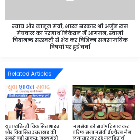
न्याय और कानून मंत्री, भारत सरकार श्री अर्जुन राम
मेघवाल का परमार्थ निकेतन में आगमन, स्वामी
चिदानन्द सरस्वती से भेंट कर विभिन्न समसामयिक
विषयों पर हुई चर्चा
Related Articles
युवा शक्ति ही विकसित भारत
जनसेवा को सर्वोपरि मानकर
और विकसित उत्तराखंड की
वरिष्ठ समाजसेवी ई०चैरब जैन
सबसे बड़ी ताकत: मुख्यमंत्री
लगातार कर रहे जनहितार्थ