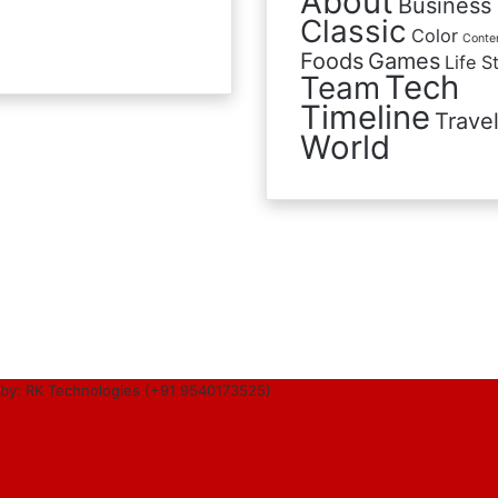
About
Business
Classic
Color
Conte
Foods
Games
Life S
Tech
Team
Timeline
Trave
World
by: RK Technologies (+91 9540173525)