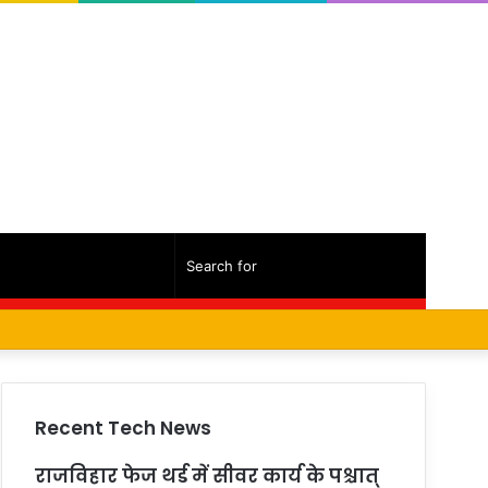
Random
Sidebar
Search
Facebook
Twitter
YouTube
Instagram
Log
Random
Sidebar
Article
for
In
Article
Recent Tech News
राजविहार फेज थर्ड में सीवर कार्य के पश्चात्