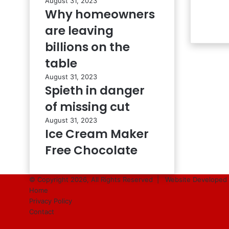
August 31, 2023
Why homeowners
are leaving
billions on the
table
August 31, 2023
Spieth in danger
of missing cut
August 31, 2023
Ice Cream Maker
Free Chocolate
© Copyright 2026, All Rights Reserved |
Website Developed 
Home
Privacy Policy
Contact
Facebook