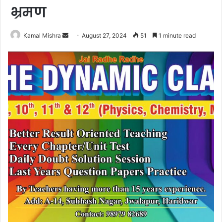
भ्रमण
Send
Kamal Mishra
August 27, 2024
51
1 minute read
an
email