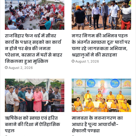
राजविहार फेज थर्ड में सीवर
नगर निगम की अभिनव पहल
कार्य के पश्चात् सड़को का कार्य
के अंतर्गत स्वच्छता दूत’ घाटों पर
न होने पर क्षेत्र की जनता
चला रहे जागरूकता अभियान,
परेशान, बरसात में घरों से बाहर
श्रद्धालुओं ने की सराहना
निकलना हुआ मुश्किल
August 1, 2026
August 2, 2026
ऋषिकेश को स्वच्छ एवं हरित
मानवता के नवजागरण का
बनाने की दिशा में ऐतिहासिक
आधार हैं पूज्य आचार्यश्री-
पहल
शैफाली पण्ड्या