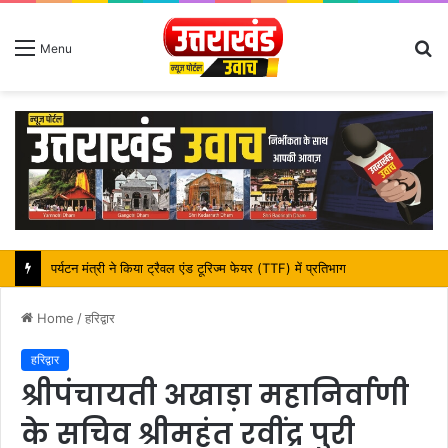
S
Menu
fo
महापौर शंभू पासवान के जन्मदिवस पर क्षेत्र में विकास की सौगात
Home
/
हरिद्वार
हरिद्वार
श्रीपंचायती अखाड़ा महानिर्वाणी
के सचिव श्रीमहंत रवींद्र पुरी