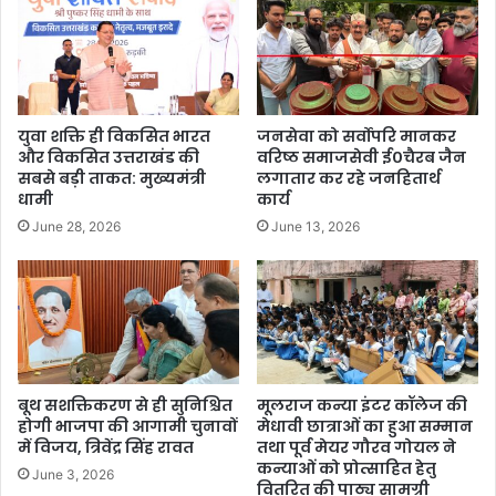
युवा शक्ति ही विकसित भारत
जनसेवा को सर्वोपरि मानकर
और विकसित उत्तराखंड की
वरिष्ठ समाजसेवी ई०चैरब जैन
सबसे बड़ी ताकत: मुख्यमंत्री
लगातार कर रहे जनहितार्थ
धामी
कार्य
June 28, 2026
June 13, 2026
बूथ सशक्तिकरण से ही सुनिश्चित
मूलराज कन्या इंटर कॉलेज की
होगी भाजपा की आगामी चुनावों
मेधावी छात्राओं का हुआ सम्मान
में विजय, त्रिवेंद्र सिंह रावत
तथा पूर्व मेयर गौरव गोयल ने
कन्याओं को प्रोत्साहित हेतु
June 3, 2026
वितरित की पाठ्य सामग्री