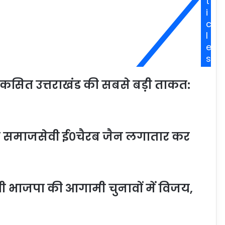
t
i
c
l
e
s
िकसित उत्तराखंड की सबसे बड़ी ताकत:
्ठ समाजसेवी ई०चैरब जैन लगातार कर
गी भाजपा की आगामी चुनावों में विजय,