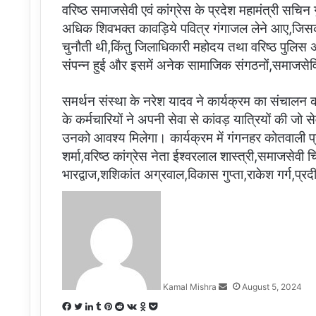
वरिष्ठ समाजसेवी एवं कांग्रेस के प्रदेश महामंत्री सचिन ग
अधिक शिवभक्त कावड़िये पवित्र गंगाजल लेने आए,जिस
चुनौती थी,किंतु जिलाधिकारी महोदय तथा वरिष्ठ पुलिस अधीक
संपन्न हुई और इसमें अनेक सामाजिक संगठनों,समाजसेव
समर्थन संस्था के नरेश यादव ने कार्यक्रम का संचालन
के कर्मचारियों ने अपनी सेवा से कांवड़ यात्रियों की 
उनको आवश्य मिलेगा। कार्यक्रम में गंगनहर कोतवाली प
शर्मा,वरिष्ठ कांग्रेस नेता ईश्वरलाल शास्त्री,समाजसेव
भारद्वाज,शशिकांत अग्रवाल,विकास गुप्ता,राकेश गर्ग,प
Send
an
email
Kamal Mishra
August 5, 2024
Facebook
Twitter
LinkedIn
Tumblr
Pinterest
Reddit
VKontakte
Odnoklassniki
Pocket