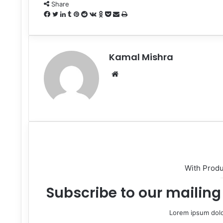
Share
Facebook
Twitter
LinkedIn
Tumblr
Pinterest
Reddit
VKontakte
Odnoklassniki
Pocket
Share
Print
via
Email
Kamal Mishra
Website
With Prod
Subscribe to our mailing 
Lorem ipsum dolo