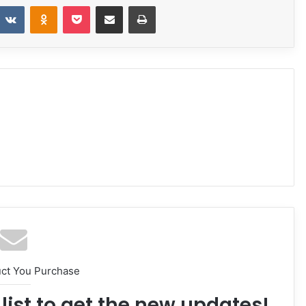
VKontakte
Odnoklassniki
Pocket
Share via Email
Print
uct You Purchase
list to get the new updates!