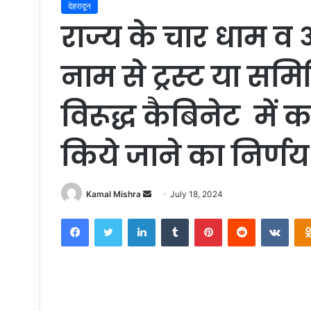
देहरादून
राज्य के चार धाम व अन
नाम से ट्रस्ट या सम
विरूद्ध कैबिनेट में 
किये जाने का निर्णय
Kamal Mishra
S
July 18, 2024
e
Facebook
Twitter
LinkedIn
Tumblr
Pinterest
Reddit
VKontakte
n
d
a
n
e
m