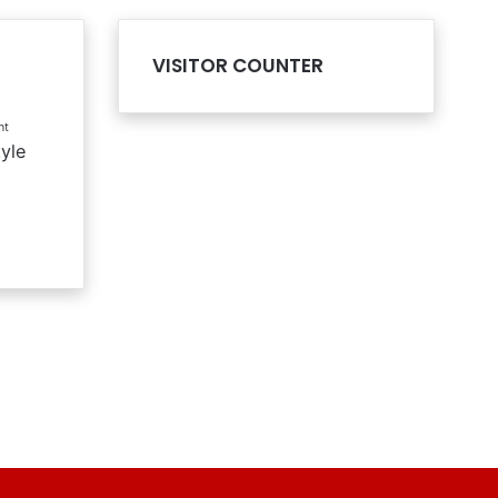
VISITOR COUNTER
nt
tyle
l