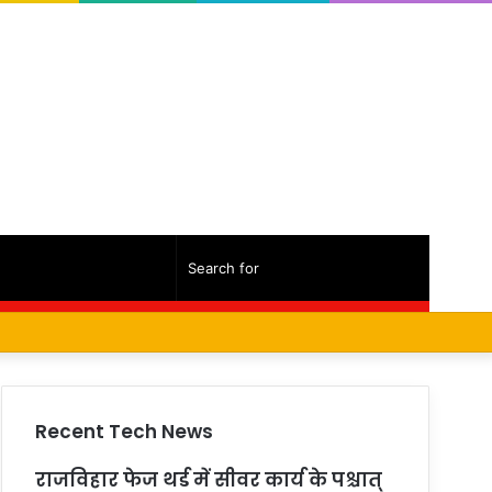
Random
Sidebar
Search
Facebook
Twitter
YouTube
Instagram
Log
Random
Sidebar
Article
for
In
Article
Recent Tech News
राजविहार फेज थर्ड में सीवर कार्य के पश्चात्