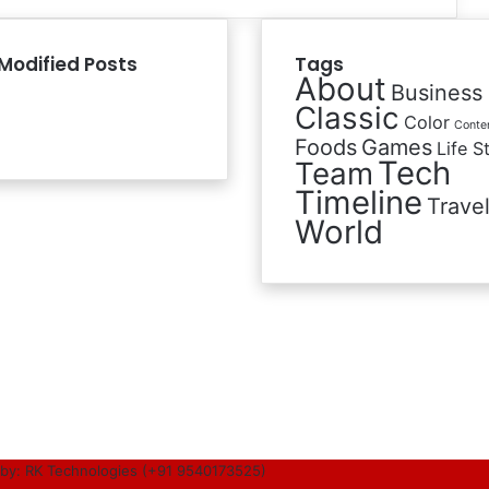
Modified Posts
Tags
About
Business
Classic
Color
Conte
Foods
Games
Life S
Tech
Team
Timeline
Trave
World
by: RK Technologies (+91 9540173525)