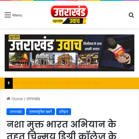
S
Menu
fo
महापौर शंभू पासवान के जन्मदिवस पर क्षेत्र में विकास की सौगात
Home
/
उत्तराखंड
उत्तराखंड
एक्सक्लूसिव खबरें
हरिद्वार
नशा मुक्त भारत अभियान के
तहत चिन्मय डिग्री कॉलेज के