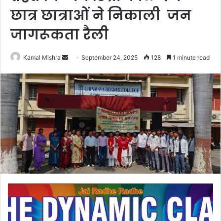
छात्र छात्राओं ने निकाली जन
जागरूकता रैली
Send
Kamal Mishra
September 24, 2025
128
1 minute read
an
email