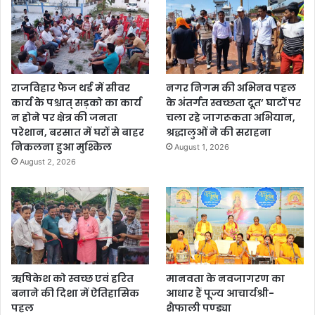
राजविहार फेज थर्ड में सीवर
नगर निगम की अभिनव पहल
कार्य के पश्चात् सड़को का कार्य
के अंतर्गत स्वच्छता दूत’ घाटों पर
न होने पर क्षेत्र की जनता
चला रहे जागरूकता अभियान,
परेशान, बरसात में घरों से बाहर
श्रद्धालुओं ने की सराहना
निकलना हुआ मुश्किल
August 1, 2026
August 2, 2026
ऋषिकेश को स्वच्छ एवं हरित
मानवता के नवजागरण का
बनाने की दिशा में ऐतिहासिक
आधार हैं पूज्य आचार्यश्री-
पहल
शैफाली पण्ड्या