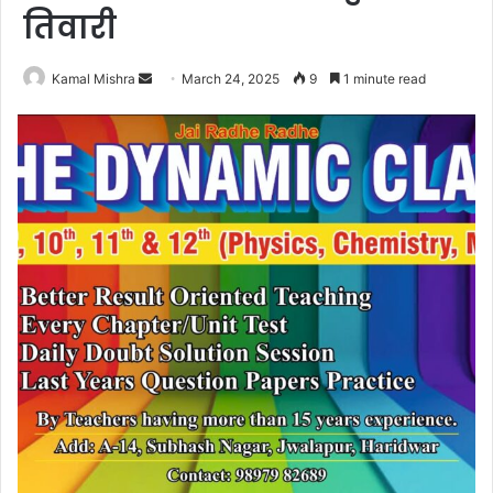
तिवारी
Send
Kamal Mishra
March 24, 2025
9
1 minute read
an
email