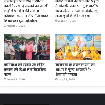
राजविहार फेज थर्ड में सीवर
नगर निगम की अभिनव पहल
कार्य के पश्चात् सड़को का कार्य
के अंतर्गत स्वच्छता दूत’ घाटों पर
न होने पर क्षेत्र की जनता
चला रहे जागरूकता अभियान,
परेशान, बरसात में घरों से बाहर
श्रद्धालुओं ने की सराहना
निकलना हुआ मुश्किल
August 1, 2026
August 2, 2026
ऋषिकेश को स्वच्छ एवं हरित
मानवता के नवजागरण का
बनाने की दिशा में ऐतिहासिक
आधार हैं पूज्य आचार्यश्री-
पहल
शैफाली पण्ड्या
August 1, 2026
July 28, 2026