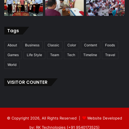
Tags
About
Business
Classic
Color
Content
Foods
Games
Life Style
Team
Tech
Timeline
Travel
World
VISITOR COUNTER
© Copyright 2026, All Rights Reserved |
Website Developed
by: RK Technologies (+91 9540173525)