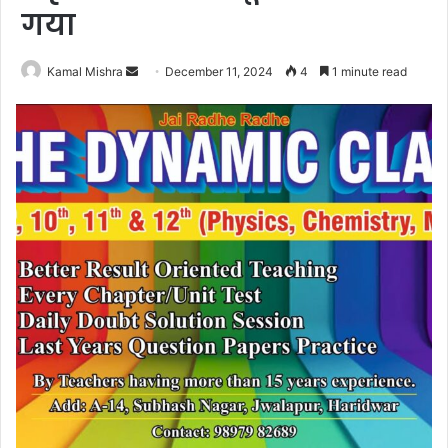
गया
Send
Kamal Mishra
December 11, 2024
4
1 minute read
an
email