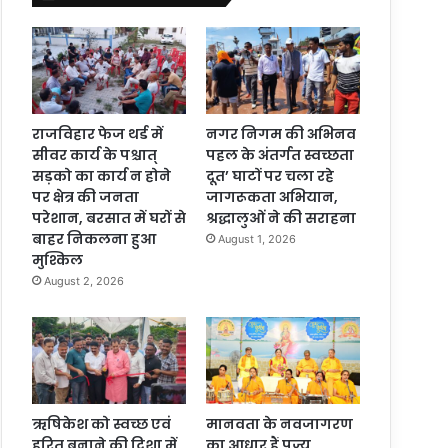
राजविहार फेज थर्ड में
नगर निगम की अभिनव
सीवर कार्य के पश्चात्
पहल के अंतर्गत स्वच्छता
सड़को का कार्य न होने
दूत’ घाटों पर चला रहे
पर क्षेत्र की जनता
जागरूकता अभियान,
परेशान, बरसात में घरों से
श्रद्धालुओं ने की सराहना
बाहर निकलना हुआ
August 1, 2026
मुश्किल
August 2, 2026
ऋषिकेश को स्वच्छ एवं
मानवता के नवजागरण
हरित बनाने की दिशा में
का आधार हैं पूज्य