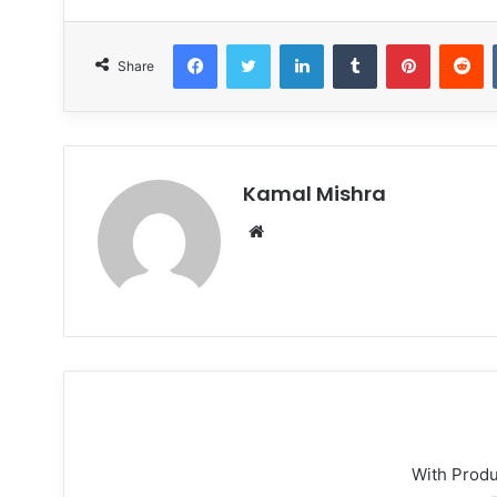
Facebook
Twitter
LinkedIn
Tumblr
Pinterest
R
Share
Kamal Mishra
Website
With Prod