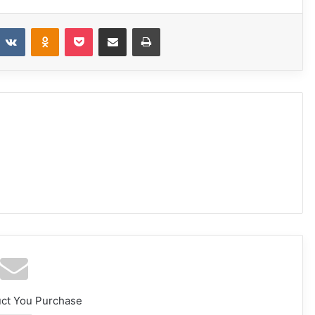
eddit
VKontakte
Odnoklassniki
Pocket
Share via Email
Print
uct You Purchase