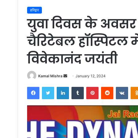
हरिद्वार
युवा दिवस के अवसर
चैरिटेबल हॉस्पिटल म
विवेकानंद जयंती
Send
Kamal Mishra
January 12, 2024
an
Facebook
Twitter
LinkedIn
Tumblr
Pinterest
Reddit
VKon
email