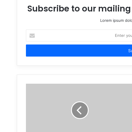
Subscribe to our mailing 
Lorem ipsum dolo
Enter
your
Email
address