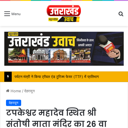
S
Menu
fo
महापौर शंभू पासवान के जन्मदिवस पर क्षेत्र में विकास की सौगात
Home
/
देहरादून
देहरादून
टपकेश्वर महादेव स्थित श्री
संतोषी माता मंदिर का 26 वा