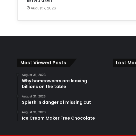
के लिए प्रेरणा
August 7, 2026
Most Viewed Posts
Last Mod
August 31, 2023
Why homeowners are leaving
billions on the table
August 31, 2023
Spieth in danger of missing cut
August 31, 2023
Ice Cream Maker Free Chocolate