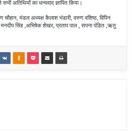
ने सभी अतिथियों का धन्यवाद ज्ञापित किया।
अरुण चौहान, मंडल अध्यक्ष कैलाश भंडारी, वरुण वशिष्ठ, विपिन
्मा, मनदीप सिंह ,अभिषेक शेखर, प्रताप पाल , सपना पंडित ,ऋतु
eddit
VKontakte
Odnoklassniki
Pocket
Share via Email
Print