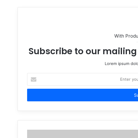
With Prod
Subscribe to our mailing 
Lorem ipsum dolo
Enter
your
Email
address