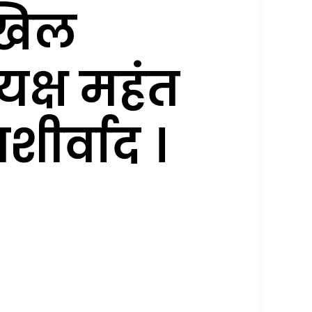
अखिल
यक्ष महंत
शीर्वाद ।