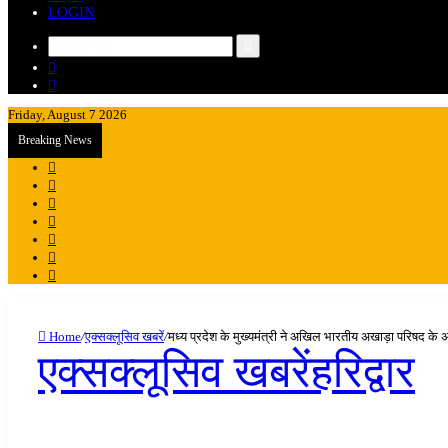
LOGIN
Search
Sidebar
for
Random
Article
Friday, August 7 2026
Breaking News
Sidebar
Random
Article
Log
In
Instagram
YouTube
Twitter
Facebook
Home
/
एक्सक्लूसिव खबरें
/
मध्य प्रदेश के मुख्यमंत्री ने अखिल भारतीय अखाड़ा परिषद के अध
एक्सक्लूसिव खबरें
हरिद्वार