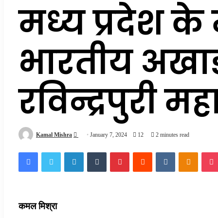
मध्य प्रदेश के
भारतीय अखाड़
रविन्द्रपुरी म
Send
Kamal Mishra
January 7, 2024
12
2 minutes read
an
Facebook
Twitter
LinkedIn
Tumblr
Pinterest
Reddit
VKontakte
Odnokl
email
कमल मिश्रा