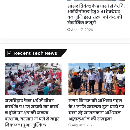
सांसद त्रिवेन्द्र के प्रयासों से के.वि.
आईडीपीएल हेतु 2.41 हेक्टेयर
वन भूमि हस्तांतरण को केंद्र की
सैद्धांतिक मंजूरी
April 17, 2026
Recent Tech News
राजविहार फेज थर्ड में सीवर
नगर निगम की अभिनव पहल
कार्य के पश्चात् सड़को का कार्य
के अंतर्गत स्वच्छता दूत’ घाटों पर
न होने पर क्षेत्र की जनता
चला रहे जागरूकता अभियान,
परेशान, बरसात में घरों से बाहर
श्रद्धालुओं ने की सराहना
निकलना हुआ मुश्किल
August 1, 2026