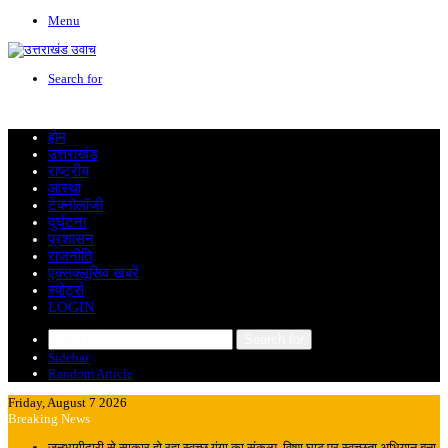
Menu
Search for
होम
उत्तराखंड
राष्ट्रीय
आस्था
टेक्नोलॉजी
दुर्घटना
प्रशासन
राजनीति
एक्सक्लूसिव खबरें
स्पोर्ट्स
LOGIN
Search for
Sidebar
Random Article
Friday, August 7 2026
Breaking News
जनभागीदारी से साकार हो रहा स्वच्छ गंगा का संकल्प, विष्णु घाट पर स्वच्छता अभियान बना