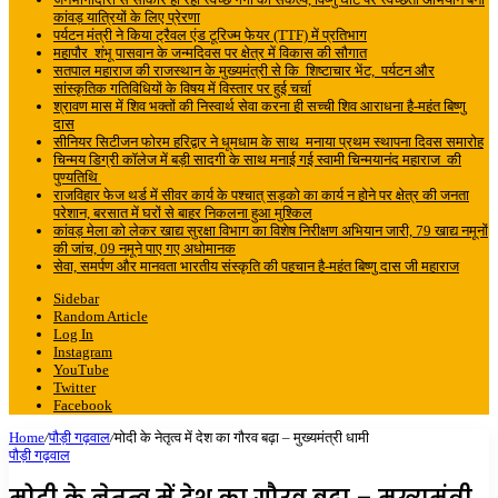
कांवड़ यात्रियों के लिए प्रेरणा
पर्यटन मंत्री ने किया ट्रैवल एंड टूरिज्म फेयर (TTF) में प्रतिभाग
महापौर शंभू पासवान के जन्मदिवस पर क्षेत्र में विकास की सौगात
सतपाल महाराज की राजस्थान के मुख्यमंत्री से कि शिष्टाचार भेंट, पर्यटन और
सांस्कृतिक गतिविधियों के विषय में विस्तार पर हुई चर्चा
श्रावण मास में शिव भक्तों की निस्वार्थ सेवा करना ही सच्ची शिव आराधना है-महंत बिष्णु
दास
सीनियर सिटीजन फोरम हरिद्वार ने धूमधाम के साथ मनाया प्रथम स्थापना दिवस समारोह
चिन्मय डिग्री कॉलेज में बड़ी सादगी के साथ मनाई गई स्वामी चिन्मयानंद महाराज की
पुण्यतिथि
राजविहार फेज थर्ड में सीवर कार्य के पश्चात् सड़को का कार्य न होने पर क्षेत्र की जनता
परेशान, बरसात में घरों से बाहर निकलना हुआ मुश्किल
कांवड़ मेला को लेकर खाद्य सुरक्षा विभाग का विशेष निरीक्षण अभियान जारी, 79 खाद्य नमूनों
की जांच, 09 नमूने पाए गए अधोमानक
सेवा, समर्पण और मानवता भारतीय संस्कृति की पहचान है-महंत बिष्णु दास जी महाराज
Sidebar
Random Article
Log In
Instagram
YouTube
Twitter
Facebook
Home
/
पौड़ी गढ़वाल
/
मोदी के नेतृत्व में देश का गौरव बढ़ा – मुख्यमंत्री धामी
पौड़ी गढ़वाल