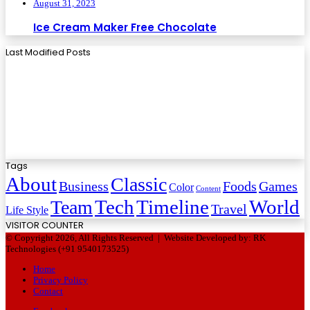
August 31, 2023
Ice Cream Maker Free Chocolate
Last Modified Posts
Tags
About
Classic
Business
Foods
Games
Color
Content
Tech
Timeline
World
Team
Travel
Life Style
VISITOR COUNTER
© Copyright 2026, All Rights Reserved |
Website Developed by: RK
Technologies (+91 9540173525)
Home
Privacy Policy
Contact