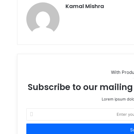
Kamal Mishra
Website
With Prod
Subscribe to our mailing 
Lorem ipsum dolo
Enter
your
Email
address