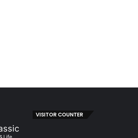
VISITOR COUNTER
assic
s
Life