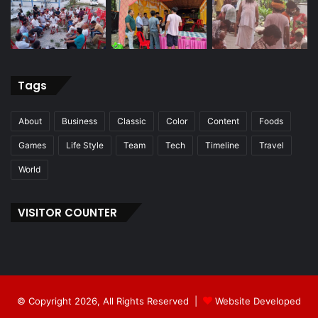
Tags
About
Business
Classic
Color
Content
Foods
Games
Life Style
Team
Tech
Timeline
Travel
World
VISITOR COUNTER
© Copyright 2026, All Rights Reserved |
Website Developed