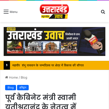
S
Menu
fo
सतपाल महाराज की राजस्थान के मुख्यमंत्री से कि शिष्टाचार भेंट, पर्यटन और सांस्कृतिक गतिविधियों के विषय में विस्तार पर हुई चर्चा
Home
/
Blog
Blog
हरिद्वार
पूर्व कैबिनेट मंत्री स्वामी
यतीश्वरानंद के नेतृत्व में