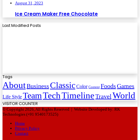
August 31, 2023
Ice Cream Maker Free Chocolate
Last Modified Posts
Tags
About
Classic
Business
Foods
Games
Color
Content
Tech
Timeline
World
Team
Travel
Life Style
VISITOR COUNTER
© Copyright 2026, All Rights Reserved |
Website Developed by: RK
Technologies (+91 9540173525)
Home
Privacy Policy
Contact