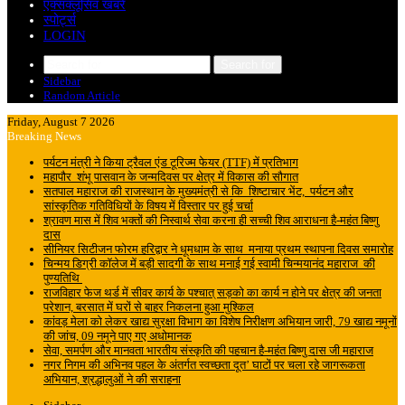
एक्सक्लूसिव खबरें
स्पोर्ट्स
LOGIN
Search for
Sidebar
Random Article
Friday, August 7 2026
Breaking News
पर्यटन मंत्री ने किया ट्रैवल एंड टूरिज्म फेयर (TTF) में प्रतिभाग
महापौर शंभू पासवान के जन्मदिवस पर क्षेत्र में विकास की सौगात
सतपाल महाराज की राजस्थान के मुख्यमंत्री से कि शिष्टाचार भेंट, पर्यटन और
सांस्कृतिक गतिविधियों के विषय में विस्तार पर हुई चर्चा
श्रावण मास में शिव भक्तों की निस्वार्थ सेवा करना ही सच्ची शिव आराधना है-महंत बिष्णु
दास
सीनियर सिटीजन फोरम हरिद्वार ने धूमधाम के साथ मनाया प्रथम स्थापना दिवस समारोह
चिन्मय डिग्री कॉलेज में बड़ी सादगी के साथ मनाई गई स्वामी चिन्मयानंद महाराज की
पुण्यतिथि
राजविहार फेज थर्ड में सीवर कार्य के पश्चात् सड़को का कार्य न होने पर क्षेत्र की जनता
परेशान, बरसात में घरों से बाहर निकलना हुआ मुश्किल
कांवड़ मेला को लेकर खाद्य सुरक्षा विभाग का विशेष निरीक्षण अभियान जारी, 79 खाद्य नमूनों
की जांच, 09 नमूने पाए गए अधोमानक
सेवा, समर्पण और मानवता भारतीय संस्कृति की पहचान है-महंत बिष्णु दास जी महाराज
नगर निगम की अभिनव पहल के अंतर्गत स्वच्छता दूत’ घाटों पर चला रहे जागरूकता
अभियान, श्रद्धालुओं ने की सराहना