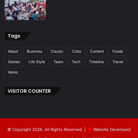
Tags
About
Business
Classic
Color
Content
Foods
Games
Life Style
Team
Tech
Timeline
Travel
World
VISITOR COUNTER
© Copyright 2026, All Rights Reserved |
Website Developed