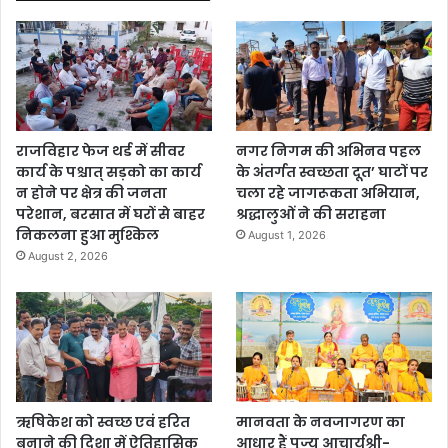
राजविहार फेज थर्ड में सीवर
नगर निगम की अभिनव पहल
कार्य के पश्चात् सड़को का कार्य
के अंतर्गत स्वच्छता दूत’ घाटों पर
न होने पर क्षेत्र की जनता
चला रहे जागरूकता अभियान,
परेशान, बरसात में घरों से बाहर
श्रद्धालुओं ने की सराहना
निकलना हुआ मुश्किल
August 1, 2026
August 2, 2026
ऋषिकेश को स्वच्छ एवं हरित
मानवता के नवजागरण का
बनाने की दिशा में ऐतिहासिक
आधार हैं पूज्य आचार्यश्री-