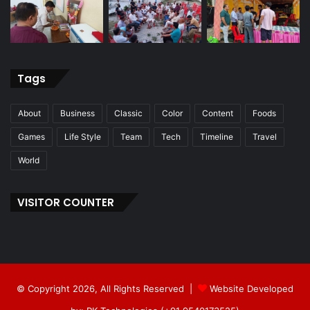
Tags
About
Business
Classic
Color
Content
Foods
Games
Life Style
Team
Tech
Timeline
Travel
World
VISITOR COUNTER
© Copyright 2026, All Rights Reserved |
Website Developed