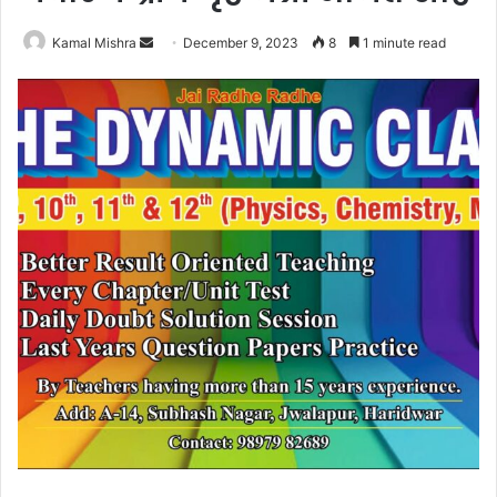
Send
Kamal Mishra
December 9, 2023
8
1 minute read
an
email