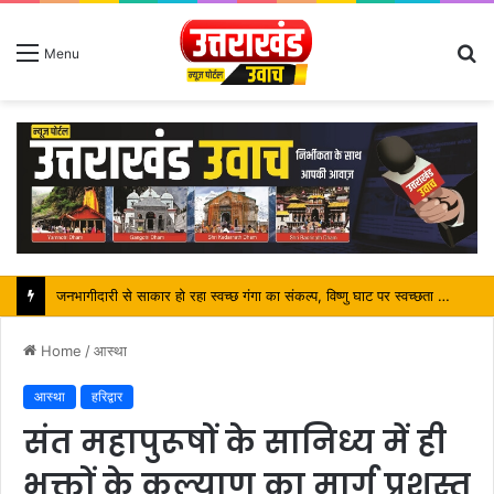
S
Menu
fo
पर्यटन मंत्री ने किया ट्रैवल एंड टूरिज्म फेयर (TTF) में प्रतिभाग
Home
/
आस्था
आस्था
हरिद्वार
संत महापुरूषों के सानिध्य में ही
भक्तों के कल्याण का मार्ग प्रशस्त