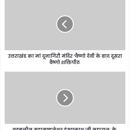
उत्तराखंड का मां दूनागिरी मंदिर ‘वैष्णो देवी के बाद दूसरा
वैष्णो शक्तिपीठ
ब्रह्मलीन महामण्डलेश्वर हंसप्रकाश जी महाराज के