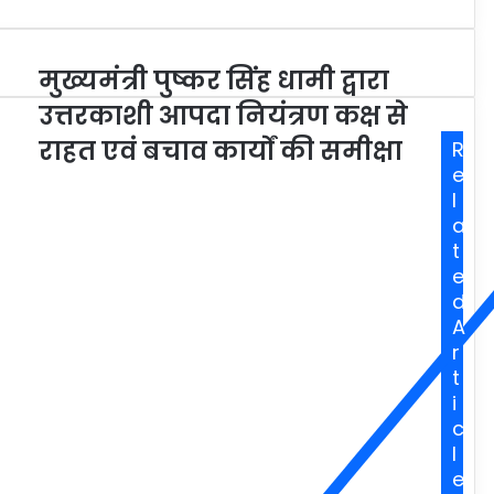
मुख्यमंत्री पुष्कर सिंह धामी द्वारा
उत्तरकाशी आपदा नियंत्रण कक्ष से
राहत एवं बचाव कार्यों की समीक्षा
R
e
l
a
t
e
d
A
r
t
i
c
l
e