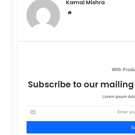
Kamal Mishra
Website
With Prod
Subscribe to our mailing 
Lorem ipsum dolo
Enter
your
Email
address