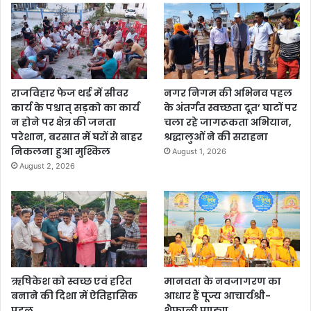
राजविहार फेज थर्ड में सीवर
नगर निगम की अभिनव पहल
कार्य के पश्चात् सड़को का कार्य
के अंतर्गत स्वच्छता दूत’ घाटों पर
न होने पर क्षेत्र की जनता
चला रहे जागरूकता अभियान,
परेशान, बरसात में घरों से बाहर
श्रद्धालुओं ने की सराहना
निकलना हुआ मुश्किल
August 1, 2026
August 2, 2026
ऋषिकेश को स्वच्छ एवं हरित
मानवता के नवजागरण का
बनाने की दिशा में ऐतिहासिक
आधार हैं पूज्य आचार्यश्री-
पहल
शैफाली पण्ड्या