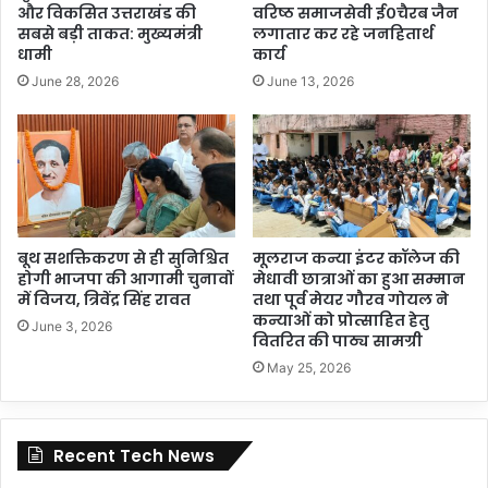
और विकसित उत्तराखंड की
वरिष्ठ समाजसेवी ई०चैरब जैन
सबसे बड़ी ताकत: मुख्यमंत्री
लगातार कर रहे जनहितार्थ
धामी
कार्य
June 28, 2026
June 13, 2026
बूथ सशक्तिकरण से ही सुनिश्चित
मूलराज कन्या इंटर कॉलेज की
होगी भाजपा की आगामी चुनावों
मेधावी छात्राओं का हुआ सम्मान
में विजय, त्रिवेंद्र सिंह रावत
तथा पूर्व मेयर गौरव गोयल ने
कन्याओं को प्रोत्साहित हेतु
June 3, 2026
वितरित की पाठ्य सामग्री
May 25, 2026
Recent Tech News