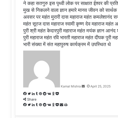
ने कहा सतगुरु इस पृथ्वी लोक पर साक्षात ईश्वर की प्रति 
मुख से निकलने वाला ज्ञान हमारे मानव जीवन को सार्थक कर 
अवसर पर महंत मुरारी दास महाराज महंत कमलेशानंद सरस्
महंत सूरज दास महाराज स्वामी कृष्ण देव महाराज महंत आर
पुरी श्री महंत केदारपुरी महाराज महंत मयंक ज्ञान आनंद 
पुरी महाराज महंत रवि भारती महाराज महंत दीपक पुरी महा
भारी संख्या में संत महापुरुष कार्यक्रम में उपस्थित थे
Send
an
email
Kamal Mishra
April 25, 2025
Facebook
Twitter
LinkedIn
Tumblr
Pinterest
Reddit
VKontakte
Odnoklassniki
Pocket
Share
Facebook
Twitter
LinkedIn
Tumblr
Pinterest
Reddit
VKontakte
Odnoklassniki
Pocket
Share
Print
via
Email