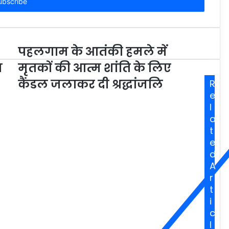
पहलगाम के आतंकी हमले में
न
मृतकों की आत्म शांति के लिए
कैंडल जलाकर दी श्रद्धांजलि
R
e
l
a
t
e
d
A
r
t
i
c
l