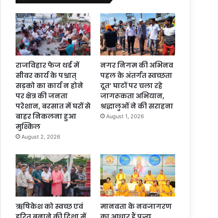
राजविहार फेज थर्ड में
नगर निगम की अभिनव
सीवर कार्य के पश्चात्
पहल के अंतर्गत स्वच्छता
सड़को का कार्य न होने
दूत’ घाटों पर चला रहे
पर क्षेत्र की जनता
जागरूकता अभियान,
परेशान, बरसात में घरों से
श्रद्धालुओं ने की सराहना
बाहर निकलना हुआ
August 1, 2026
मुश्किल
August 2, 2026
ऋषिकेश को स्वच्छ एवं
मानवता के नवजागरण
हरित बनाने की दिशा में
का आधार हैं पूज्य