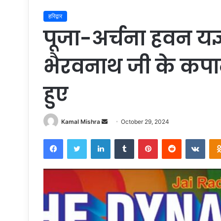
हरिद्वार
पूजा-अर्चना हवन यज्ञ
भैरवनाथ जी के कपा
हुए
Send
Kamal Mishra
October 29, 2024
an
Facebook
Twitter
LinkedIn
Tumblr
Pinterest
Reddit
VKon
email