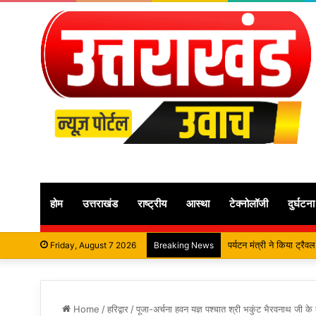
होम
उत्तराखंड
राष्ट्रीय
आस्था
टेक्नोलॉजी
दुर्घटना
महापौर शंभू पासवान के जन्म
Friday, August 7 2026
Breaking News
Home
/
हरिद्वार
/
पूजा-अर्चना हवन यज्ञ पश्चात श्री भकुंट भैरवनाथ जी क