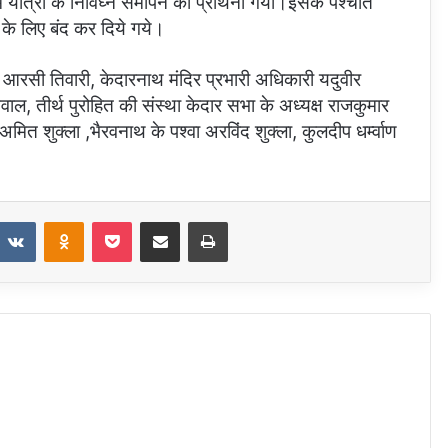
्रा के निर्विघ्न समापन की प्रार्थना गयी।इसके पश्चात
के लिए बंद कर दिये गये।
 आरसी तिवारी, केदारनाथ मंदिर प्रभारी अधिकारी यदुवीर
ेमवाल, तीर्थ पुरोहित की संस्था केदार सभा के अध्यक्ष राजकुमार
ष अमित शुक्ला ,भैरवनाथ के पश्वा अरविंद शुक्ला, कुलदीप धर्म्वाण
eddit
VKontakte
Odnoklassniki
Pocket
Share via Email
Print