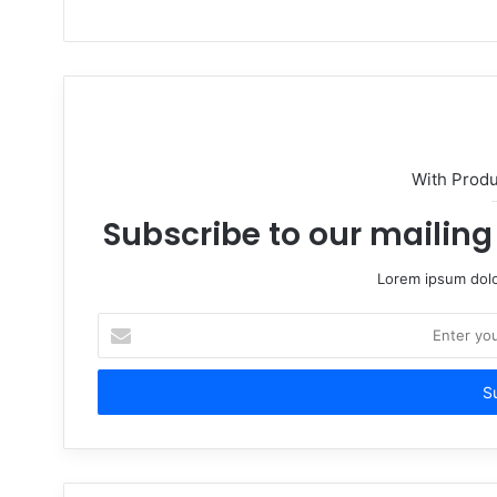
With Prod
Subscribe to our mailing 
Lorem ipsum dolo
Enter
your
Email
address