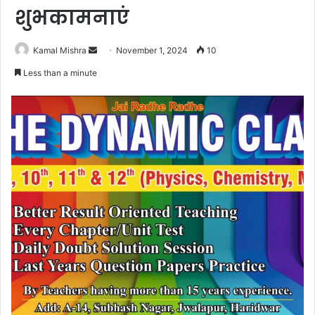
शुभकामनाएं
Send
Kamal Mishra
November 1, 2024
10
an
Less than a minute
email