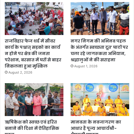
राजविहार फेज थर्ड में सीवर
नगर निगम की अभिनव पहल
कार्य के पश्चात् सड़को का कार्य
के अंतर्गत स्वच्छता दूत’ घाटों पर
न होने पर क्षेत्र की जनता
चला रहे जागरूकता अभियान,
परेशान, बरसात में घरों से बाहर
श्रद्धालुओं ने की सराहना
निकलना हुआ मुश्किल
August 1, 2026
August 2, 2026
ऋषिकेश को स्वच्छ एवं हरित
मानवता के नवजागरण का
बनाने की दिशा में ऐतिहासिक
आधार हैं पूज्य आचार्यश्री-