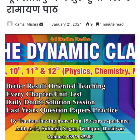
रामायण पाठ
Send
Kamal Mishra
January 21, 2024
9
1 minute read
an
email