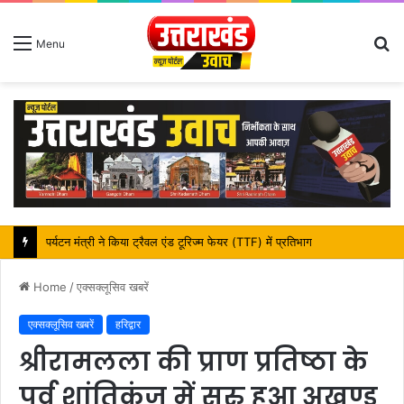
S
Menu
fo
महापौर शंभू पासवान के जन्मदिवस पर क्षेत्र में विकास की सौगात
Home
/
एक्सक्लूसिव खबरें
एक्सक्लूसिव खबरें
हरिद्वार
श्रीरामलला की प्राण प्रतिष्ठा के
पूर्व शांतिकुंज में सुरु हुआ अखण्ड