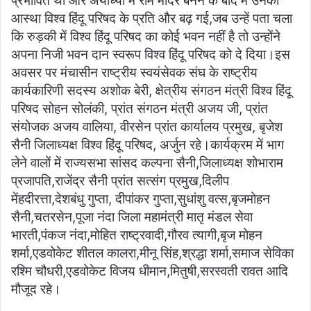
प्रभावित थी और अयोध्या में राम मंदिर बनने के बाद में उनकी
आस्था विश्व हिंदू परिषद के प्रति और बढ़ गई,जब उन्हें पता चला
कि रुड़की में विश्व हिंदू परिषद का कोई भवन नहीं है तो उन्होंने
अपना निजी भवन दान स्वरूप विश्व हिंदू परिषद को दे दिया।इस
अवसर पर मंचासीन राष्ट्रीय स्वयंसेवक संघ के राष्ट्रीय
कार्यकारिणी सदस्य अशोक बेरी, क्षेत्रीय संगठन मंत्री विश्व हिंदू
परिषद सोहन सोलंकी, प्रांत संगठन मंत्री अजय जी, प्रांत
संयोजक अजय वालिया, वीरसेन प्रांत कार्यालय प्रमुख, बृजेश
सैनी जिलाध्यक्ष विश्व हिंदू परिषद, अर्जुन रहे।कार्यक्रम में भाग
लेने वालों में राज्यसभा सांसद कल्पना सैनी,जिलाध्यक्ष शोभाराम
प्रजापति,राजेंद्र सैनी प्रांत सत्संग प्रमुख,दिलीप
मेंहदीरत्ता,देशबंधु गुप्ता, दीपांकर गुप्ता,सुधांशु वत्स,बृजमोहन
सैनी,चतरसेन,पूजा नंदा जिला महामंत्री मातृ मंडल सेवा
भारती,पंकज नंदा,मोहित राष्ट्रवादी,गौरव त्यागी,बृज मोहन
शर्मा,एडवोकेट शीतल कालरा,मीनू सिंह,श्रद्धा शर्मा,समाज सेविका
रश्मि चौधरी,एडवोकेट विजय धीमान,मितुषी,सरस्वती रावत आदि
मौजूद रहे।