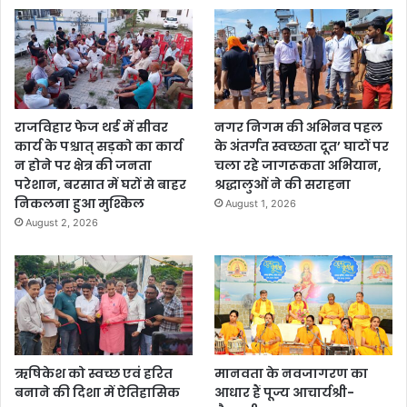
राजविहार फेज थर्ड में सीवर
नगर निगम की अभिनव पहल
कार्य के पश्चात् सड़को का कार्य
के अंतर्गत स्वच्छता दूत’ घाटों पर
न होने पर क्षेत्र की जनता
चला रहे जागरूकता अभियान,
परेशान, बरसात में घरों से बाहर
श्रद्धालुओं ने की सराहना
निकलना हुआ मुश्किल
August 1, 2026
August 2, 2026
ऋषिकेश को स्वच्छ एवं हरित
मानवता के नवजागरण का
बनाने की दिशा में ऐतिहासिक
आधार हैं पूज्य आचार्यश्री-