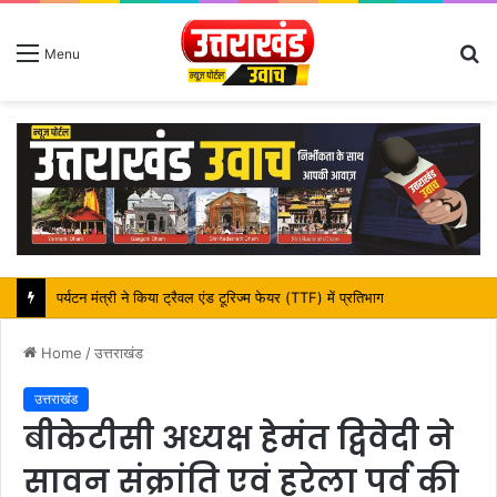
S
Menu
fo
महापौर शंभू पासवान के जन्मदिवस पर क्षेत्र में विकास की सौगात
Home
/
उत्तराखंड
उत्तराखंड
बीकेटीसी अध्यक्ष हेमंत द्विवेदी ने
सावन संक्रांति एवं हरेला पर्व की